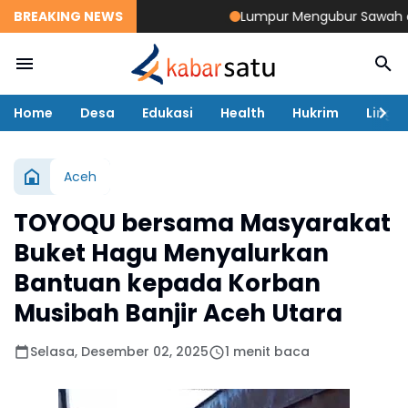
BREAKING NEWS
Lumpur Mengubur Sawah dan Tam
Home
Desa
Edukasi
Health
Hukrim
Lingk
Aceh
TOYOQU bersama Masyarakat
Buket Hagu Menyalurkan
Bantuan kepada Korban
Musibah Banjir Aceh Utara
Selasa, Desember 02, 2025
1 menit baca