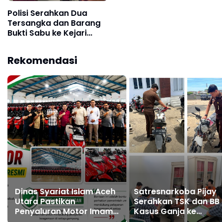
Polisi Serahkan Dua
Tersangka dan Barang
Bukti Sabu ke Kejari
Pidie Jaya
Rekomendasi
Dinas Syariat Islam Aceh
Satresnarkoba Pijay
Utara Pastikan
Serahkan TSK dan BB
Penyaluran Motor Imam
Kasus Ganja ke
Gampong Bebas
Kejaksaan