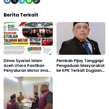
Berita Terkait
Dinas Syariat Islam
Pemkab Pijay Tanggapi
Aceh Utara Pastikan
Pengaduan Masyarakat
Penyaluran Motor Imam
ke KPK Terkait Dugaan
Gampong Bebas
Pemotongan Fee Proyek
Pungutan
15 Persen