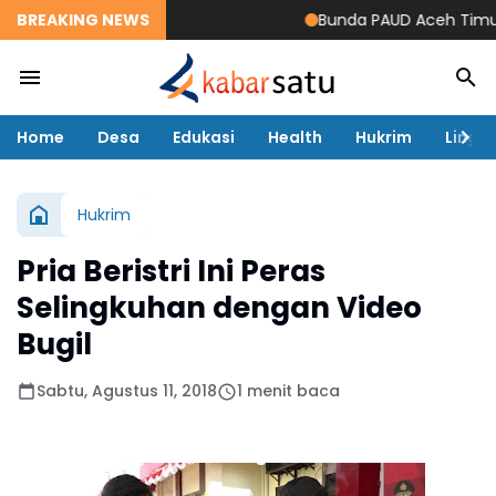
BREAKING NEWS
Bunda PAUD Aceh Timur Res
Home
Desa
Edukasi
Health
Hukrim
Lingk
Hukrim
Pria Beristri Ini Peras
Selingkuhan dengan Video
Bugil
Sabtu, Agustus 11, 2018
1 menit baca