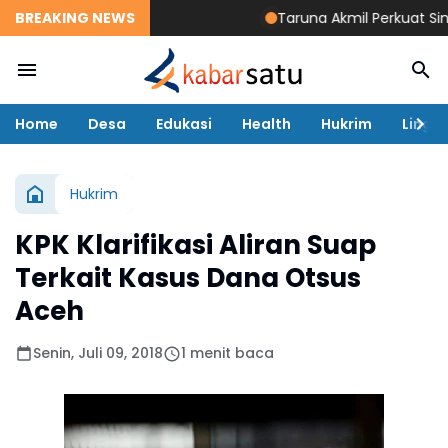
BREAKING NEWS
Taruna Akmil Perkuat Sinergi TN
Home
Desa
Edukasi
Health
Hukrim
Lingk
Hukrim
KPK Klarifikasi Aliran Suap
Terkait Kasus Dana Otsus
Aceh
Senin, Juli 09, 2018
1 menit baca