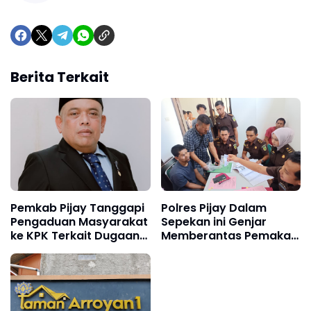
Berita Terkait
Pemkab Pijay Tanggapi
Polres Pijay Dalam
Pengaduan Masyarakat
Sepekan ini Genjar
ke KPK Terkait Dugaan
Memberantas Pemakai
Pemotongan Fee Proyek
Penyalahgunaan
15 Persen
Narkotika & Peredaran
Gelap Narkoba