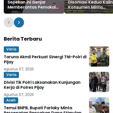
Sepekan ini Genjar
Disomasi Kedua Kalin
Memberantas Pemakai
Konsumen Minta
Penyalahgunaan
Pengembalian Dana
Narkotika & Peredaran
Rp186 Juta
Gelap Narkoba
Berita Terbaru
Varia
Taruna Akmil Perkuat Sinergi TNI-Polri di
Pijay
Agustus 07, 2026
Varia
Divisi Tik Polri Laksanakan Kunjungan
Kerja di Polres Pijay
Agustus 07, 2026
Aceh
Temui BNPB, Bupati Farlaky Minta
Percepatan Pencairan Dana Stimulan