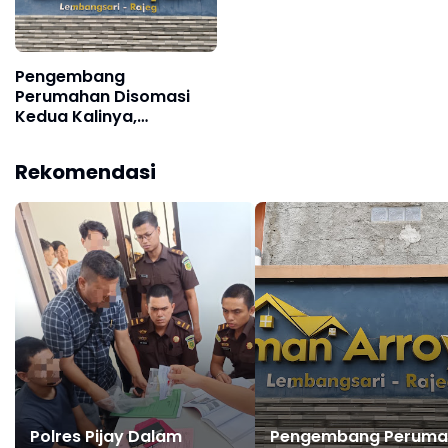
Pengembang
Perumahan Disomasi
Kedua Kalinya,
Konsumen Minta
Pengembalian Dana
Rekomendasi
Rp186 Juta
Polres Pijay Dalam
Pengembang Peruma