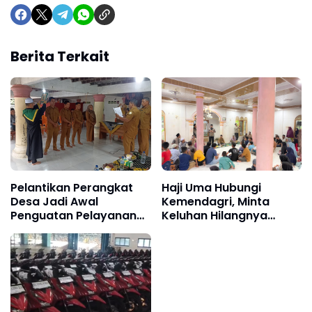
Berita Terkait
Pelantikan Perangkat
Haji Uma Hubungi
Desa Jadi Awal
Kemendagri, Minta
Penguatan Pelayanan
Keluhan Hilangnya
untuk Warga
Status Gampong Alue
Tingkeum Segera
Ditindaklanjuti