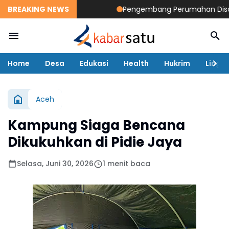
BREAKING NEWS
Pengembang Perumahan Disomasi 
Home
Desa
Edukasi
Health
Hukrim
Lingk
Aceh
Kampung Siaga Bencana
Dikukuhkan di Pidie Jaya
Selasa, Juni 30, 2026
1 menit baca