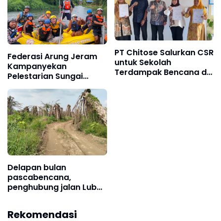
PT Chitose Salurkan CSR
Federasi Arung Jeram
untuk Sekolah
Kampanyekan
Terdampak Bencana di
Pelestarian Sungai
Pidie Jaya
Lewat Fun Rafting
Delapan bulan
pascabencana,
penghubung jalan Lubok
Pusaka masih rusak
Rekomendasi