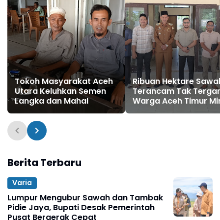
Tokoh Masyarakat Aceh
Ribuan Hektare Sawa
Utara Keluhkan Semen
Terancam Tak Tergar
Langka dan Mahal
Warga Aceh Timur Mi
Haji Uma Perjuangka
Penanganan Darurat
Berita Terbaru
Varia
Lumpur Mengubur Sawah dan Tambak
Pidie Jaya, Bupati Desak Pemerintah
Pusat Bergerak Cepat