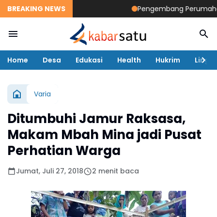
BREAKING NEWS
Pengembang Perumahan Diso
Home
Desa
Edukasi
Health
Hukrim
Lingk
Varia
Ditumbuhi Jamur Raksasa,
Makam Mbah Mina jadi Pusat
Perhatian Warga
Jumat, Juli 27, 2018
2 menit baca