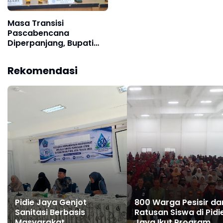
Masa Transisi
Pascabencana
Diperpanjang, Bupati
Pidie Jaya Pastikan Tak
Ada Korban Banjir yang
Rekomendasi
Ditinggalkan
Pidie Jaya Genjot
800 Warga Pesisir da
Sanitasi Berbasis
Ratusan Siswa di Pidi
Masyarakat
Jaya Ikut Program