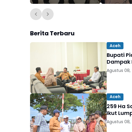
Komisi III DPR RI
HUT RI
Berita Terbaru
Aceh
Bupati P
Dampak B
Agustus 08,
Aceh
259 Ha Sa
Ikut Lum
Agustus 08,