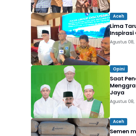
Aceh
Lima Taru
Inspiras
Agustus 08,
Opini
Saat Pen
Menggrat
Jaya
Agustus 08,
Aceh
Semen mu