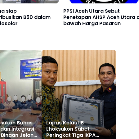
na siap
PPSI Aceh Utara Sebut
ribusikan B50 dalam
Penetapan AHSP Aceh Utara d
iosolar
bawah Harga Pasaran
ksukon Bahas
Lapas Kelas IIB
 dan Integrasi
Lhoksukon Sabet
 Binaan Jelang
Peringkat Tiga IKPA