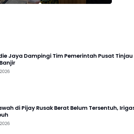
Terbaik Semester I 2026
dari KPPN Lhokseumawe
idie Jaya Dampingi Tim Pemerintah Pusat Tinjau
anjir
 2026
wah di Pijay Rusak Berat Belum Tersentuh, Iriga
puh
 2026