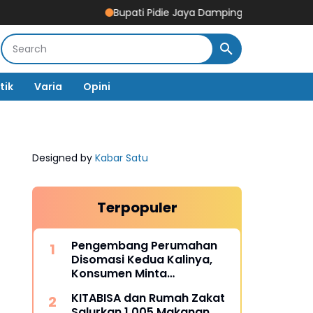
Bupati Pidie Jaya Dampingi Tim Pemerintah Pusat T
tik
Varia
Opini
Designed by
Kabar Satu
Terpopuler
Pengembang Perumahan
Disomasi Kedua Kalinya,
Konsumen Minta
Pengembalian Dana Rp186
KITABISA dan Rumah Zakat
Juta
Salurkan 1.005 Makanan