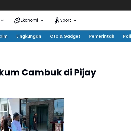
Ekonomi
Sport
krim
Lingkungan
Oto & Gadget
Pemerintah
Poli
ukum Cambuk di Pijay