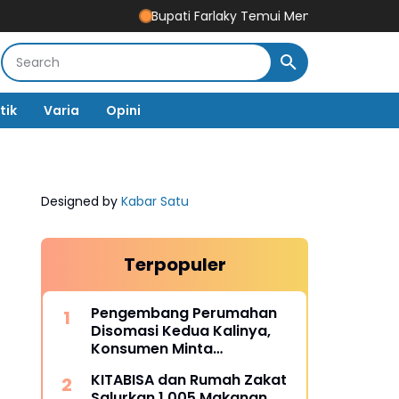
Bupati Farlaky Temui Mendagri Tito Bahas Perc
tik
Varia
Opini
Designed by
Kabar Satu
Terpopuler
Pengembang Perumahan
Disomasi Kedua Kalinya,
Konsumen Minta
Pengembalian Dana Rp186
KITABISA dan Rumah Zakat
Juta
Salurkan 1.005 Makanan