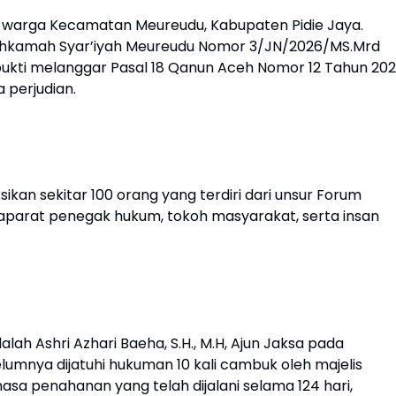
1), warga Kecamatan Meureudu, Kabupaten Pidie Jaya.
Mahkamah Syar’iyah Meureudu Nomor 3/JN/2026/MS.Mrd
bukti melanggar Pasal 18 Qanun Aceh Nomor 12 Tahun 20
 perjudian.
kan sekitar 100 orang yang terdiri dari unsur Forum
aparat penegak hukum, tokoh masyarakat, serta insan
ah Ashri Azhari Baeha, S.H., M.H, Ajun Jaksa pada
lumnya dijatuhi hukuman 10 kali cambuk oleh majelis
a penahanan yang telah dijalani selama 124 hari,