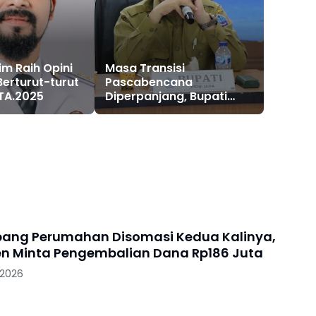
m Raih Opini
Masa Transisi
Berturut-turut
Pascabencana
TA.2025
Diperpanjang, Bupati
Pidie Jaya Pastikan Tak
Ada Korban Banjir yang
Ditinggalkan
ang Perumahan Disomasi Kedua Kalinya,
 Minta Pengembalian Dana Rp186 Juta
 2026