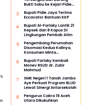
Bukti Sabu ke Kejari Pidie
Jaya
Bupati Pidie Jaya Terima
Excavator Bantuan KKP
Bupati Al-Farlaky Lantik 21
Kepsek dan 8 Kapus Di
Lingkungan Pemkab Atim
Pengembang Perumahan
Disomasi Kedua Kalinya,
Konsumen Minta
Pengembalian Dana Rp186
Bupati Farlaky Kembali
Juta
Monev RSUD dr. Zubir
Mahmud
i,
SMK Negeri 1 Tanah Jambo
Aye Perkuat Program BLUD
Lewat Sinergi Antarsekolah
Pengurus Cakra 19 Aceh
Utara Dikukuhkan
ah