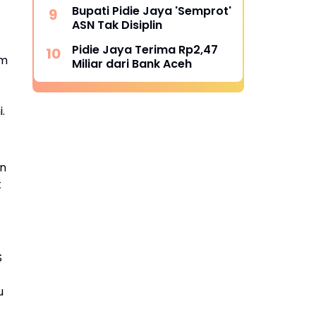
Bupati Pidie Jaya 'Semprot'
ASN Tak Disiplin
Pidie Jaya Terima Rp2,47
um
Miliar dari Bank Aceh
.
an
t
S
u