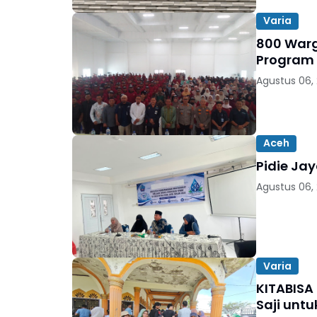
Varia
800 Warga
Program
Agustus 06,
Aceh
Pidie Ja
Agustus 06,
Varia
KITABISA
Saji unt