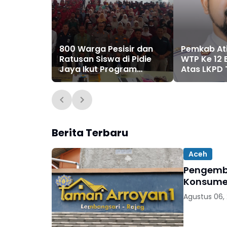
800 Warga Pesisir dan
Pemkab Ati
Ratusan Siswa di Pidie
WTP Ke 12 
Jaya Ikut Program
Atas LKPD 
Pemulihan
Pascabencana
Berita Terbaru
Aceh
Pengemb
Konsumen
Agustus 06,