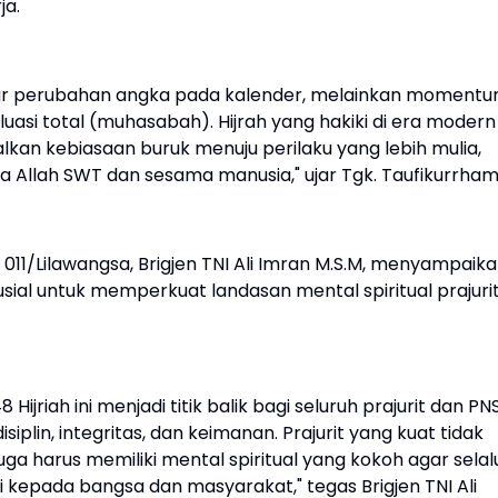
ja.
adar perubahan angka pada kalender, melainkan moment
uasi total (muhasabah). Hijrah yang hakiki di era modern
kan kebiasaan buruk menuju perilaku yang lebih mulia,
 Allah SWT dan sesama manusia," ujar Tgk. Taufikurrhami
1/Lilawangsa, Brigjen TNI Ali Imran M.S.M, menyampaik
ial untuk memperkuat landasan mental spiritual prajuri
riah ini menjadi titik balik bagi seluruh prajurit dan PN
plin, integritas, dan keimanan. Prajurit yang kuat tidak
juga harus memiliki mental spiritual yang kokoh agar selal
 kepada bangsa dan masyarakat," tegas Brigjen TNI Ali