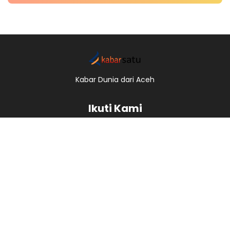
Kabar Dunia dari Aceh
Ikuti Kami
Redaksi
Kode Etik
Pedoman Pemberitaan Media Siber
Pemberitaan Ramah Anak
Copyright © 2017 -
2026, Kabar Satu.
All right reserved