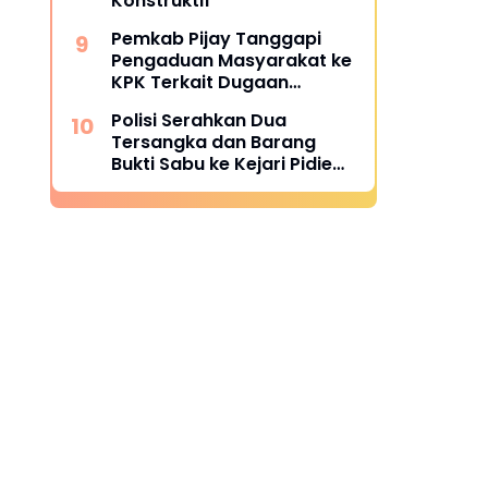
Konstruktif
Pemkab Pijay Tanggapi
Pengaduan Masyarakat ke
KPK Terkait Dugaan
Pemotongan Fee Proyek 15
Polisi Serahkan Dua
Persen
Tersangka dan Barang
Bukti Sabu ke Kejari Pidie
Jaya