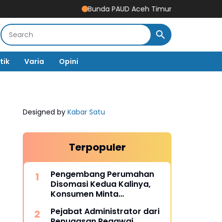
Bunda PAUD Aceh Timur Resmikan Gedung Revita
tik
Varia
Opini
Designed by
Kabar Satu
a
Terpopuler
Pengembang Perumahan
Disomasi Kedua Kalinya,
Konsumen Minta
Pengembalian Dana Rp186
Pejabat Administrator dari
Juta
Penugasan Pegawai