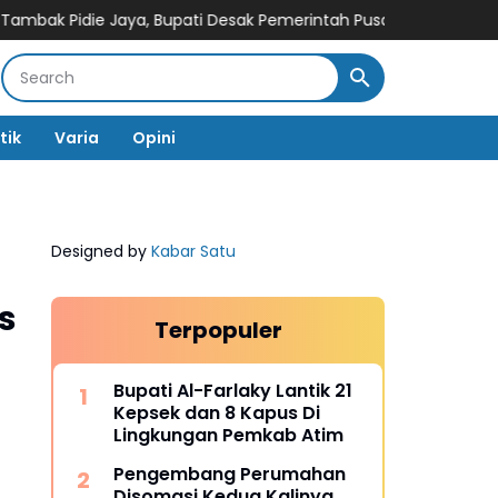
ie Jaya, Bupati Desak Pemerintah Pusat Bergerak Cepat
Bupa
tik
Varia
Opini
Designed by
Kabar Satu
s
Terpopuler
Bupati Al-Farlaky Lantik 21
Kepsek dan 8 Kapus Di
Lingkungan Pemkab Atim
Pengembang Perumahan
Disomasi Kedua Kalinya,