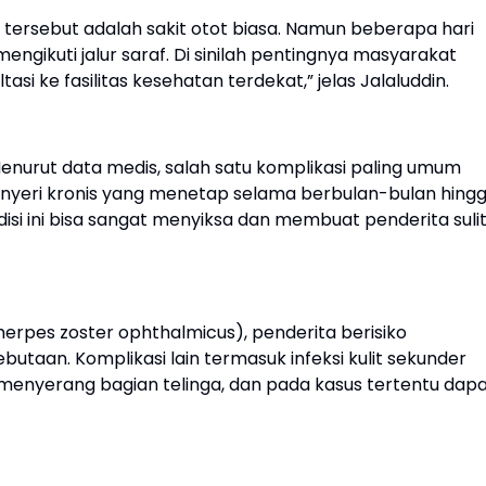
 tersebut adalah sakit otot biasa. Namun beberapa hari
ngikuti jalur saraf. Di sinilah pentingnya masyarakat
si ke fasilitas kesehatan terdekat,” jelas Jalaluddin.
Menurut data medis, salah satu komplikasi paling umum
i nyeri kronis yang menetap selama berbulan-bulan hing
si ini bisa sangat menyiksa dan membuat penderita suli
ta (herpes zoster ophthalmicus), penderita berisiko
taan. Komplikasi lain termasuk infeksi kulit sekunder
 menyerang bagian telinga, dan pada kasus tertentu dap