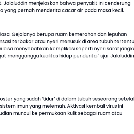
t. Jalaluddin menjelaskan bahwa penyakit ini cenderung
yang pernah menderita cacar air pada masa kecil.
 biasa. Gejalanya berupa ruam kemerahan dan lepuhan
sasi terbakar atau nyeri menusuk di area tubuh tertentu
ini bisa menyebabkan komplikasi seperti nyeri saraf jangk
t mengganggu kualitas hidup penderita,” ujar Jalaluddin
-zoster yang sudah ‘tidur’ di dalam tubuh seseorang setela
 sistem imun yang melemah. Aktivasi kembali virus ini
udian muncul ke permukaan kulit sebagai ruam atau