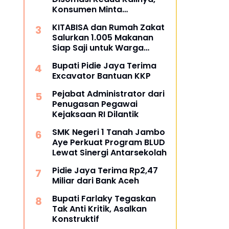
Konsumen Minta
Pengembalian Dana Rp186
KITABISA dan Rumah Zakat
Juta
Salurkan 1.005 Makanan
Siap Saji untuk Warga
Terdampak Banjir Pijay
Bupati Pidie Jaya Terima
Excavator Bantuan KKP
Pejabat Administrator dari
Penugasan Pegawai
Kejaksaan RI Dilantik
SMK Negeri 1 Tanah Jambo
Aye Perkuat Program BLUD
Lewat Sinergi Antarsekolah
Pidie Jaya Terima Rp2,47
Miliar dari Bank Aceh
Bupati Farlaky Tegaskan
Tak Anti Kritik, Asalkan
Konstruktif