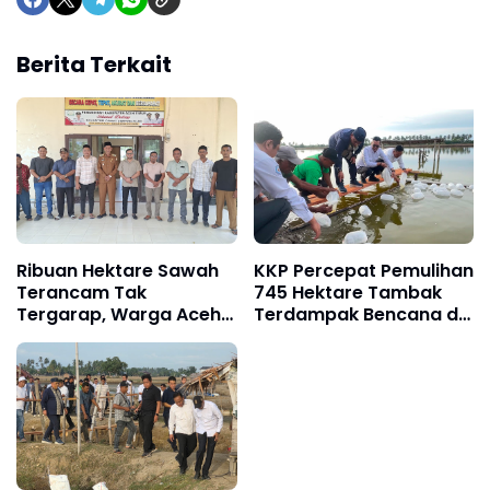
Berita Terkait
Ribuan Hektare Sawah
KKP Percepat Pemulihan
Terancam Tak
745 Hektare Tambak
Tergarap, Warga Aceh
Terdampak Bencana di
Timur Minta Haji Uma
Pidie Jaya
Perjuangkan
Penanganan Darurat