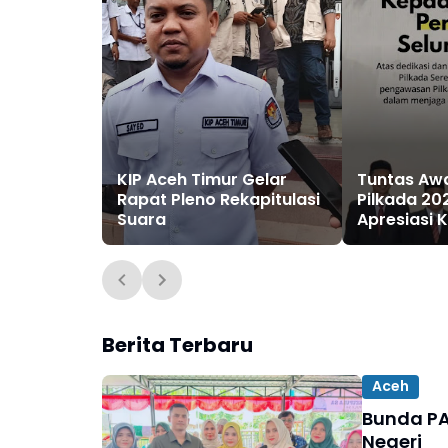
KIP Aceh Timur Gelar
Tuntas Aw
Rapat Pleno Rekapitulasi
Pilkada 20
Suara
Apresiasi
Pihak di A
Berita Terbaru
Aceh
Bunda PA
Negeri