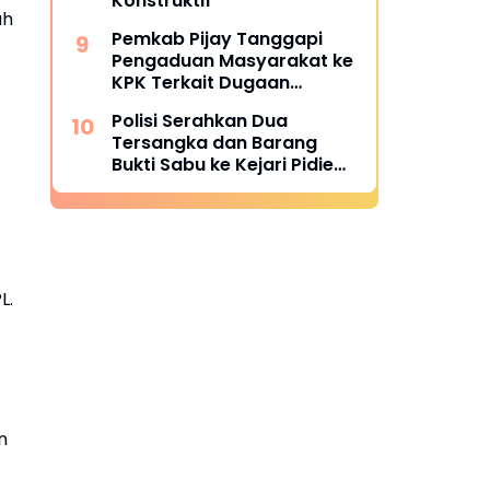
Konstruktif
uh
Pemkab Pijay Tanggapi
Pengaduan Masyarakat ke
KPK Terkait Dugaan
Pemotongan Fee Proyek 15
Polisi Serahkan Dua
Persen
Tersangka dan Barang
Bukti Sabu ke Kejari Pidie
Jaya
L.
n