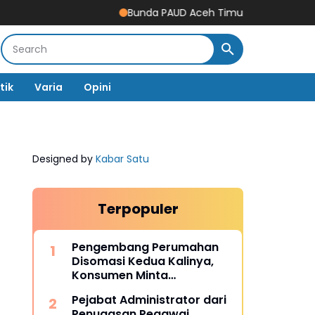
Bunda PAUD Aceh Timur Resmikan Gedung Revita
tik
Varia
Opini
Designed by
Kabar Satu
Terpopuler
Pengembang Perumahan
Disomasi Kedua Kalinya,
Konsumen Minta
Pengembalian Dana Rp186
Pejabat Administrator dari
Juta
Penugasan Pegawai