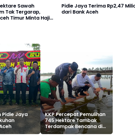
Hektare Sawah
Pidie Jaya Terima Rp2,47 Mili
m Tak Tergarap,
dari Bank Aceh
eh Timur Minta Haji
juangkan Penanganan
h Pidie Jaya
KKP Percepat Pemulihan
ukuhan
745 Hektare Tambak
 Aceh
Terdampak Bencana di
Pidie Jaya