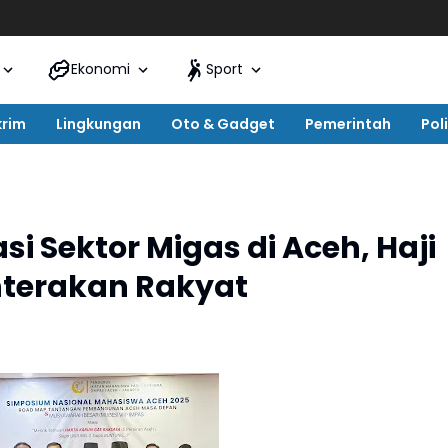
Ekonomi
Sport
krim
Lingkungan
Oto & Gadget
Pemerintah
Poli
si Sektor Migas di Aceh, Haji
hterakan Rakyat