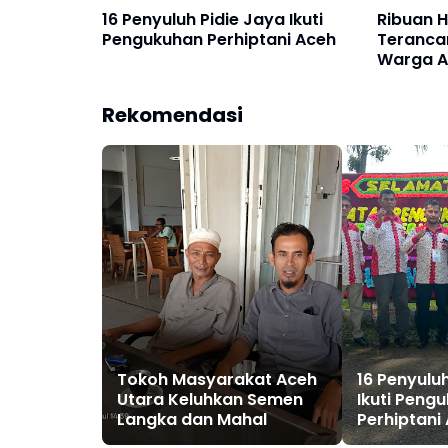
16 Penyuluh Pidie Jaya Ikuti
Ribuan 
Pengukuhan Perhiptani Aceh
Teranca
Warga Ac
Uma Per
Darurat
Rekomendasi
Tokoh Masyarakat Aceh
16 Penyulu
Utara Keluhkan Semen
Ikuti Peng
Langka dan Mahal
Perhiptani