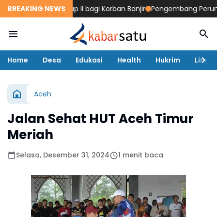
na Stimulan Tahap II bagi Korban Banjir
BREAKING NEWS
Pengembang Perumahan
Home
Desa
Edukasi
Health
Hukrim
Lingk
Aceh
Jalan Sehat HUT Aceh Timur
Meriah
Selasa, Desember 31, 2024
1 menit baca