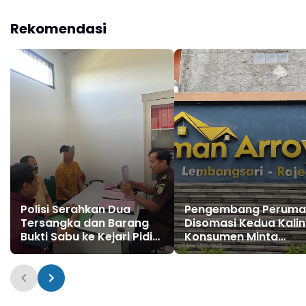
Pemotongan Fee Proyek
15 Persen
Rekomendasi
Polisi Serahkan Dua
Pengembang Peruma
Tersangka dan Barang
Disomasi Kedua Kalin
Bukti Sabu ke Kejari Pidie
Konsumen Minta
Jaya
Pengembalian Dana
Rp186 Juta