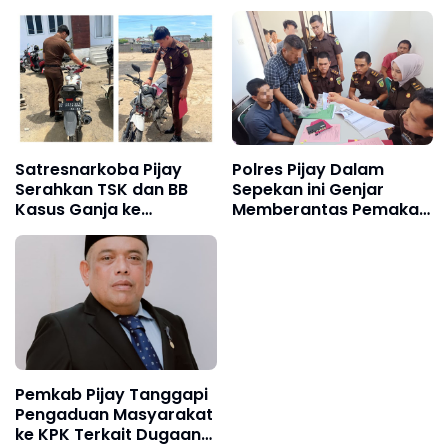
Satresnarkoba Pijay
Polres Pijay Dalam
Serahkan TSK dan BB
Sepekan ini Genjar
Kasus Ganja ke
Memberantas Pemakai
Kejaksaan
Penyalahgunaan
Narkotika & Peredaran
Gelap Narkoba
Pemkab Pijay Tanggapi
Pengaduan Masyarakat
ke KPK Terkait Dugaan