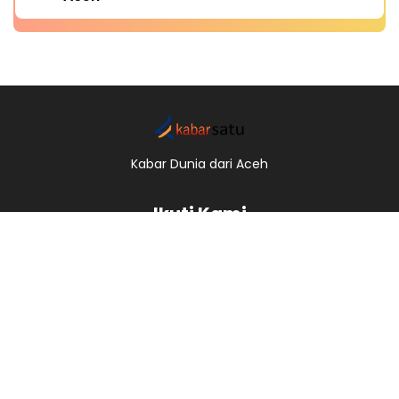
Kabar Dunia dari Aceh
Ikuti Kami
Redaksi
Kode Etik
Pedoman Pemberitaan Media Siber
Pemberitaan Ramah Anak
Copyright © 2017 -
2026, Kabar Satu.