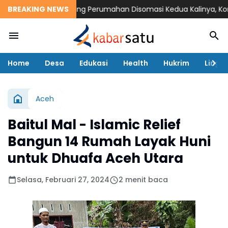
BREAKING NEWS
Pengembang Perumahan Disomasi Kedua Kalinya, Konsum
Home
Desa
Edukasi
Health
Hukrim
Lingk
Aceh
Baitul Mal - Islamic Relief
Bangun 14 Rumah Layak Huni
untuk Dhuafa Aceh Utara
Selasa, Februari 27, 2024
2 menit baca