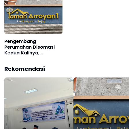
Pengembang
Perumahan Disomasi
Kedua Kalinya,
Konsumen Minta
Pengembalian Dana
Rekomendasi
Rp186 Juta