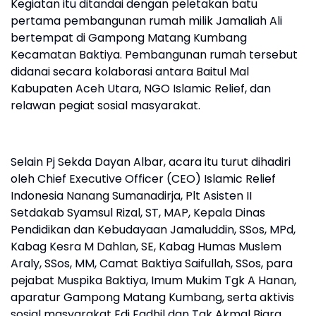
Kegiatan itu ditandai dengan peletakan batu
pertama pembangunan rumah milik Jamaliah Ali
bertempat di Gampong Matang Kumbang
Kecamatan Baktiya. Pembangunan rumah tersebut
didanai secara kolaborasi antara Baitul Mal
Kabupaten Aceh Utara, NGO Islamic Relief, dan
relawan pegiat sosial masyarakat.
Selain Pj Sekda Dayan Albar, acara itu turut dihadiri
oleh Chief Executive Officer (CEO) Islamic Relief
Indonesia Nanang Sumanadirja, Plt Asisten II
Setdakab Syamsul Rizal, ST, MAP, Kepala Dinas
Pendidikan dan Kebudayaan Jamaluddin, SSos, MPd,
Kabag Kesra M Dahlan, SE, Kabag Humas Muslem
Araly, SSos, MM, Camat Baktiya Saifullah, SSos, para
pejabat Muspika Baktiya, Imum Mukim Tgk A Hanan,
aparatur Gampong Matang Kumbang, serta aktivis
sosial masyarakat Edi Fadhil dan Tgk Akmal Biara.