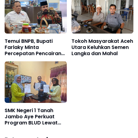
Temui BNPB, Bupati
Tokoh Masyarakat Aceh
Farlaky Minta
Utara Keluhkan Semen
Percepatan Pencairan
Langka dan Mahal
Dana Stimulan Tahap II
bagi Korban Banjir
SMK Negeri 1 Tanah
Jambo Aye Perkuat
Program BLUD Lewat
Sinergi Antarsekolah