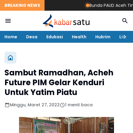
BREAKING NEWS
Bunda PAUD Aceh Timur 
Home
Desa
Edukasi
Health
Hukrim
Lingk
Sambut Ramadhan, Acheh
Future PIM Gelar Kenduri
Untuk Yatim Piatu
Minggu, Maret 27, 2022
1 menit baca