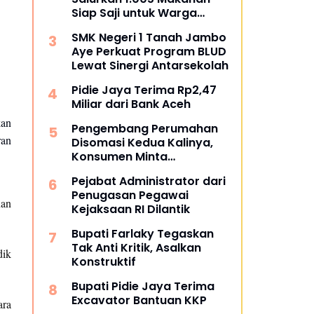
Siap Saji untuk Warga
Terdampak Banjir Pijay
SMK Negeri 1 Tanah Jambo
Aye Perkuat Program BLUD
Lewat Sinergi Antarsekolah
Pidie Jaya Terima Rp2,47
Miliar dari Bank Aceh
kan
Pengembang Perumahan
ran
Disomasi Kedua Kalinya,
Konsumen Minta
Pengembalian Dana Rp186
Pejabat Administrator dari
Juta
Penugasan Pegawai
nan
Kejaksaan RI Dilantik
Bupati Farlaky Tegaskan
Tak Anti Kritik, Asalkan
dik
Konstruktif
Bupati Pidie Jaya Terima
Excavator Bantuan KKP
ara