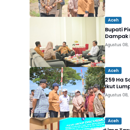
Aceh
Bupati P
Dampak B
Agustus 08,
Aceh
259 Ha Sa
Ikut Lum
Agustus 08,
Aceh