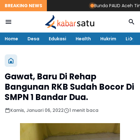
BREAKING NEWS
Bunda PAUD Aceh Timur 
Home
Desa
Edukasi
Health
Hukrim
Lingk
Gawat, Baru Di Rehap
Bangunan RKB Sudah Bocor Di
SMPN 1 Bandar Dua.
Kamis, Januari 06, 2022
1 menit baca