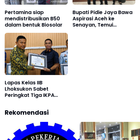
Pertamina siap
Bupati Pidie Jaya Bawa
mendistribusikan B50
Aspirasi Aceh ke
dalam bentuk Biosolar
Senayan, Temui
Pimpinan Komisi III DPR
RI
Lapas Kelas IIB
Lhoksukon Sabet
Peringkat Tiga IKPA
Terbaik Semester I 2026
dari KPPN Lhokseumawe
Rekomendasi