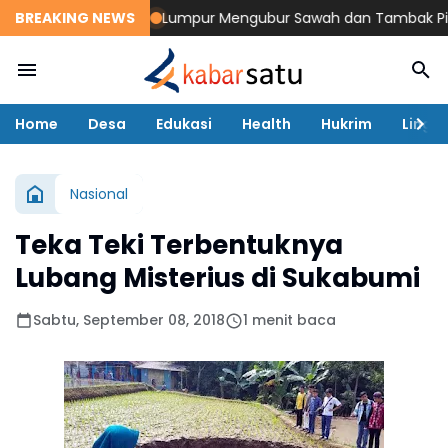
BREAKING NEWS
Lumpur Mengubur Sawah dan Tambak Pidie Jay
Home
Desa
Edukasi
Health
Hukrim
Lingk
Nasional
Teka Teki Terbentuknya
Lubang Misterius di Sukabumi
Sabtu, September 08, 2018
1 menit baca