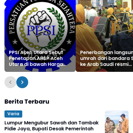
PPSI Aceh Utara Sebut
Penerbangan langsu
Penetapan AHSP Aceh
umrah dari bandara 
Utara di bawah Harga
ke Arab Saudi resmi
Pasaran
beroperasi
Berita Terbaru
Varia
Lumpur Mengubur Sawah dan Tambak
Pidie Jaya, Bupati Desak Pemerintah