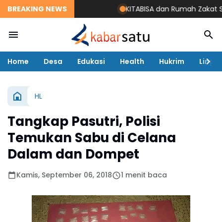
BREAKING NEWS
KITABISA dan Rumah Zakat Salur
Home
Desa
Edukasi
Health
Hukrim
Lingk
HL
Tangkap Pasutri, Polisi
Temukan Sabu di Celana
Dalam dan Dompet
Kamis, September 06, 2018
1 menit baca