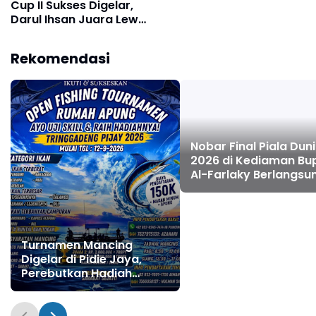
Cup II Sukses Digelar,
Darul Ihsan Juara Lewat
Drama Adu Penalti
Rekomendasi
Nobar Final Piala Dun
2026 di Kediaman Bu
Al-Farlaky Berlangsu
Meriah
Turnamen Mancing
Digelar di Pidie Jaya,
Perebutkan Hadiah
Jutaan Rupiah