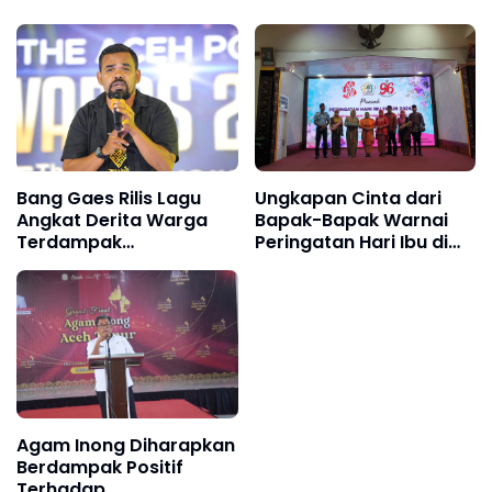
Bang Gaes Rilis Lagu
Ungkapan Cinta dari
Angkat Derita Warga
Bapak-Bapak Warnai
Terdampak
Peringatan Hari Ibu di
Pencemaran Udara
Aceh Utara
Agam Inong Diharapkan
Berdampak Positif
Terhadap