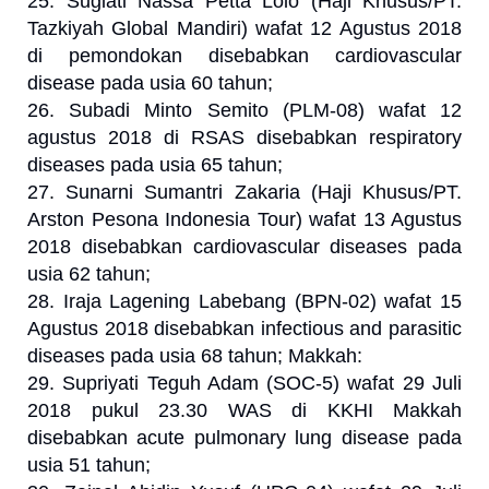
25. Sugiati Nassa Petta Lolo (Haji Khusus/PT.
Tazkiyah Global Mandiri) wafat 12 Agustus 2018
di pemondokan disebabkan cardiovascular
disease pada usia 60 tahun;
26. Subadi Minto Semito (PLM-08) wafat 12
agustus 2018 di RSAS disebabkan respiratory
diseases pada usia 65 tahun;
27. Sunarni Sumantri Zakaria (Haji Khusus/PT.
Arston Pesona Indonesia Tour) wafat 13 Agustus
2018 disebabkan cardiovascular diseases pada
usia 62 tahun;
28. Iraja Lagening Labebang (BPN-02) wafat 15
Agustus 2018 disebabkan infectious and parasitic
diseases pada usia 68 tahun; Makkah:
29. Supriyati Teguh Adam (SOC-5) wafat 29 Juli
2018 pukul 23.30 WAS di KKHI Makkah
disebabkan acute pulmonary lung disease pada
usia 51 tahun;