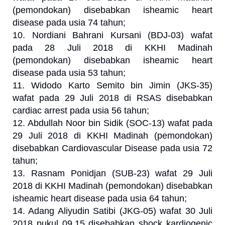
(pemondokan) disebabkan isheamic heart
disease pada usia 74 tahun;
10. Nordiani Bahrani Kursani (BDJ-03) wafat
pada 28 Juli 2018 di KKHI Madinah
(pemondokan) disebabkan isheamic heart
disease pada usia 53 tahun;
11. Widodo Karto Semito bin Jimin (JKS-35)
wafat pada 29 Juli 2018 di RSAS disebabkan
cardiac arrest pada usia 56 tahun;
12. Abdullah Noor bin Sidik (SOC-13) wafat pada
29 Juli 2018 di KKHI Madinah (pemondokan)
disebabkan Cardiovascular Disease pada usia 72
tahun;
13. Rasnam Ponidjan (SUB-23) wafat 29 Juli
2018 di KKHI Madinah (pemondokan) disebabkan
isheamic heart disease pada usia 64 tahun;
14. Adang Aliyudin Satibi (JKG-05) wafat 30 Juli
2018 pukul 09.15 disebabkan shock kardiogenic