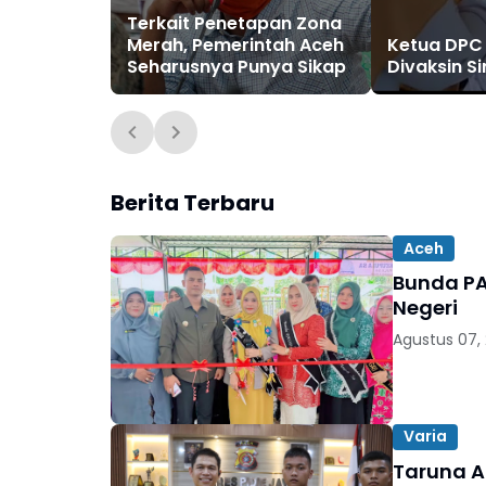
Terkait Penetapan Zona
Merah, Pemerintah Aceh
Ketua DPC 
Seharusnya Punya Sikap
Divaksin S
Berita Terbaru
Aceh
Bunda PA
Negeri
Agustus 07,
Varia
Taruna Ak