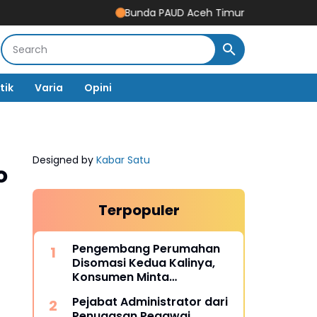
Bunda PAUD Aceh Timur Resmikan Gedung Revital
tik
Varia
Opini
Designed by
Kabar Satu
o
Terpopuler
Pengembang Perumahan
Disomasi Kedua Kalinya,
Konsumen Minta
Pengembalian Dana Rp186
Pejabat Administrator dari
Juta
Penugasan Pegawai