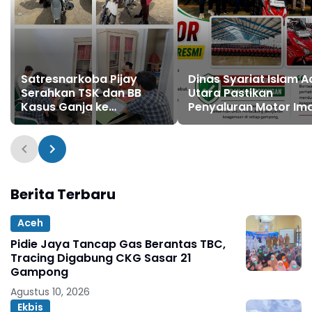
Satresnarkoba Pijay
Dinas Syariat Islam A
Serahkan TSK dan BB
Utara Pastikan
Kasus Ganja ke
Penyaluran Motor I
Kejaksaan
Gampong Bebas
Pungutan
Berita Terbaru
Aceh
Pidie Jaya Tancap Gas Berantas TBC,
Tracing Digabung CKG Sasar 21
Gampong
Agustus 10, 2026
Ekbis