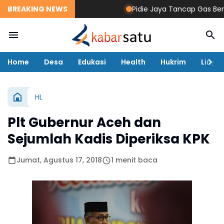
BREAKING NEWS
Pidie Jaya Tancap Gas Berant
Home
Desa
Edukasi
Health
Hukrim
Lingk
HL
Plt Gubernur Aceh dan
Sejumlah Kadis Diperiksa KPK
Jumat, Agustus 17, 2018
1 menit baca