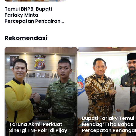
Temui BNPB, Bupati
Farlaky Minta
Percepatan Pencairan
Dana Stimulan Tahap II
bagi Korban Banjir
Rekomendasi
Bupati Farlaky Temui
Taruna Akmil Perkuat
Mendagri Tito Bahas
Sinergi TNI-Polri di Pijay
Percepatan Penanga