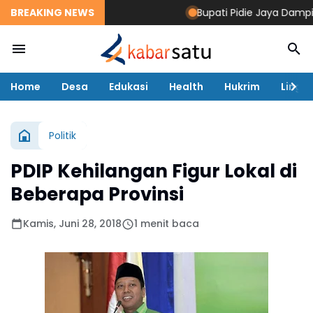
BREAKING NEWS
Bupati Pidie Jaya Dampingi
Home
Desa
Edukasi
Health
Hukrim
Lingk
Politik
PDIP Kehilangan Figur Lokal di
Beberapa Provinsi
Kamis, Juni 28, 2018
1 menit baca