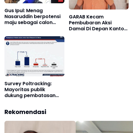
Gus Ipul: Menag
Nasaruddin berpotensi
GARAB Kecam
maju sebagai calon
Pembubaran Aksi
Ketum PBNU
Damai Di Depan Kantor
Bupati Aceh Utara
Survey Poltracking:
Mayoritas publik
dukung pembatasan
medsos anak
Rekomendasi