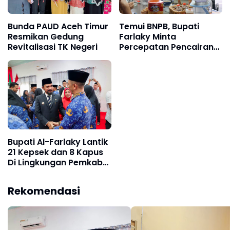
Bunda PAUD Aceh Timur
Temui BNPB, Bupati
Resmikan Gedung
Farlaky Minta
Revitalisasi TK Negeri
Percepatan Pencairan
Dana Stimulan Tahap II
bagi Korban Banjir
Bupati Al-Farlaky Lantik
21 Kepsek dan 8 Kapus
Di Lingkungan Pemkab
Atim
Rekomendasi