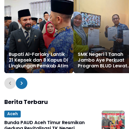
Bupati Al-Farlaky Lantik
SMK Negeri 1 Tanah
21 Kepsek dan 8 Kapus Di
Jambo Aye Perkuat
Lingkungan Pemkab Atim
Program BLUD Lewat
Sinergi Antarsekolah
Berita Terbaru
Aceh
Bunda PAUD Aceh Timur Resmikan
Gedung Revitalisasi TK Negeri