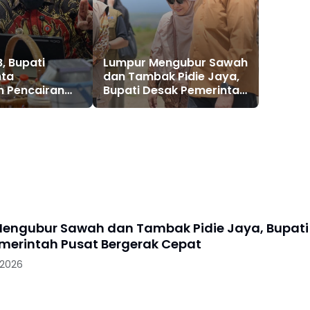
, Bupati
Lumpur Mengubur Sawah
nta
dan Tambak Pidie Jaya,
n Pencairan
Bupati Desak Pemerintah
lan Tahap II
Pusat Bergerak Cepat
n Banjir
engubur Sawah dan Tambak Pidie Jaya, Bupati
merintah Pusat Bergerak Cepat
 2026