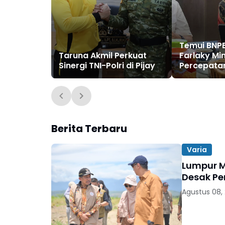
Temui BNPB
Taruna Akmil Perkuat
Farlaky Mi
Sinergi TNI-Polri di Pijay
Percepata
Dana Stimu
bagi Korba
Berita Terbaru
Varia
Lumpur M
Desak Pe
Agustus 08,