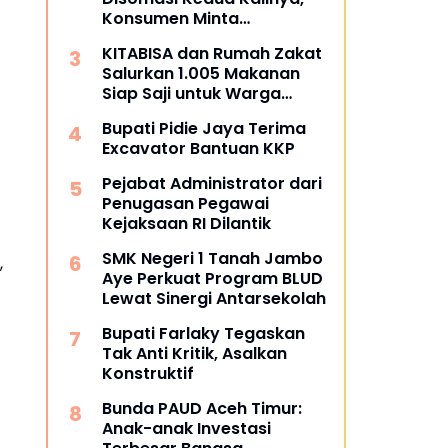
Konsumen Minta
Pengembalian Dana Rp186
KITABISA dan Rumah Zakat
Juta
Salurkan 1.005 Makanan
Siap Saji untuk Warga
Terdampak Banjir Pijay
Bupati Pidie Jaya Terima
Excavator Bantuan KKP
Pejabat Administrator dari
Penugasan Pegawai
Kejaksaan RI Dilantik
SMK Negeri 1 Tanah Jambo
,
Aye Perkuat Program BLUD
Lewat Sinergi Antarsekolah
Bupati Farlaky Tegaskan
Tak Anti Kritik, Asalkan
Konstruktif
Bunda PAUD Aceh Timur:
Anak-anak Investasi