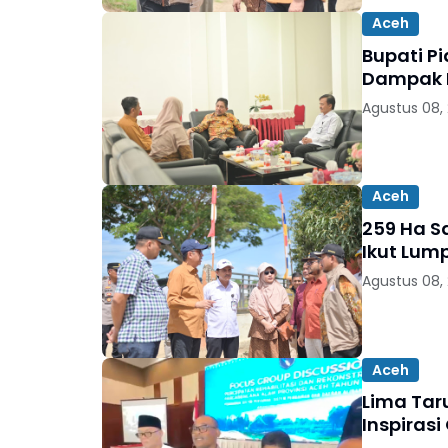
Aceh
Bupati P
Dampak B
Agustus 08,
Aceh
259 Ha Sa
Ikut Lum
Agustus 08,
Aceh
Lima Taru
Inspiras