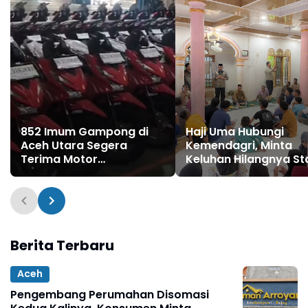
852 Imum Gampong di
Haji Uma Hubungi
Aceh Utara Segera
Kemendagri, Minta
Terima Motor
Keluhan Hilangnya St
Operasional
Gampong Alue Tingk
Segera Ditindaklanjut
Berita Terbaru
Aceh
Pengembang Perumahan Disomasi