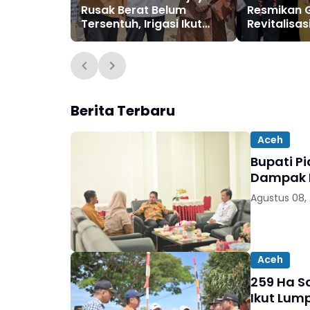
Rusak Berat Belum
Resmikan 
Tersentuh, Irigasi Ikut
Revitalisas
Lumpuh
Berita Terbaru
Aceh
Bupati P
Dampak B
Agustus 08,
Aceh
259 Ha Sa
Ikut Lum