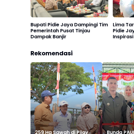
Bupati Pidie Jaya Dampingi Tim
Lima Tar
Pemerintah Pusat Tinjau
Pidie Ja
Dampak Banjir
Inspiras
Rekomendasi
259 Ha Sawah di Pijay
Bunda PAU