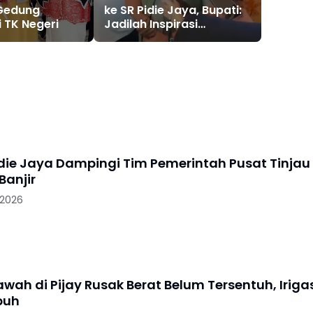
Gedung
ke SR Pidie Jaya, Bupati:
i TK Negeri
Jadilah Inspirasi
Generasi Muda
idie Jaya Dampingi Tim Pemerintah Pusat Tinjau
anjir
 2026
wah di Pijay Rusak Berat Belum Tersentuh, Iriga
puh