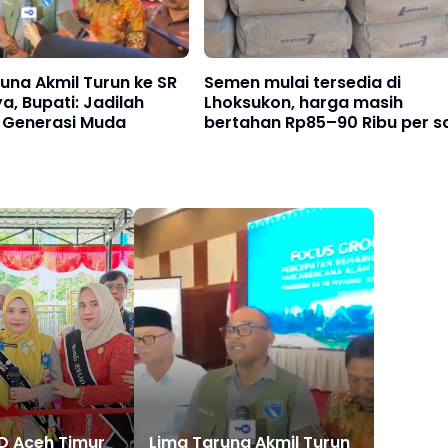
una Akmil Turun ke SR
Semen mulai tersedia di
ya, Bupati: Jadilah
Lhoksukon, harga masih
i Generasi Muda
bertahan Rp85–90 Ribu per s
D Aceh Timur
Lima Taruna Akmil Turun