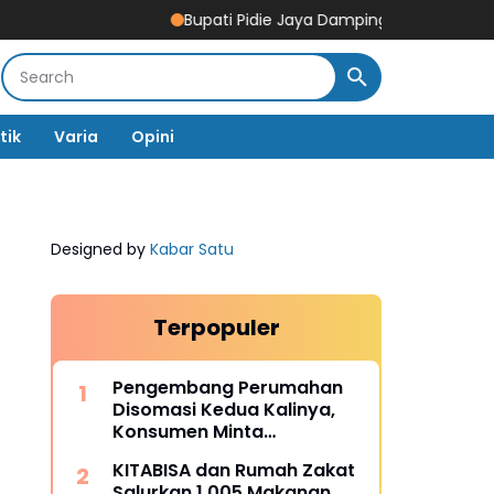
Bupati Pidie Jaya Dampingi Tim Pemerintah Pusat 
tik
Varia
Opini
Designed by
Kabar Satu
Terpopuler
Pengembang Perumahan
Disomasi Kedua Kalinya,
Konsumen Minta
Pengembalian Dana Rp186
KITABISA dan Rumah Zakat
Juta
Salurkan 1.005 Makanan