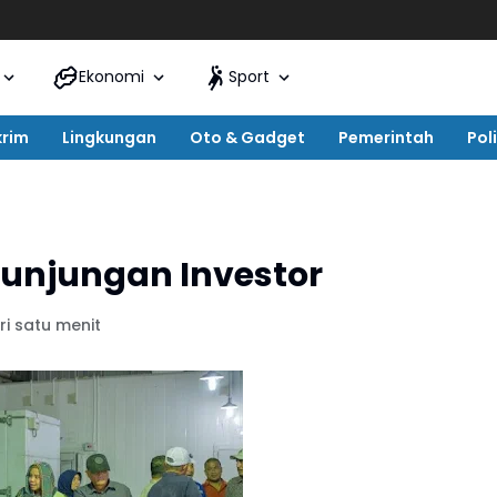
Ekonomi
Sport
krim
Lingkungan
Oto & Gadget
Pemerintah
Poli
unjungan Investor
i satu menit