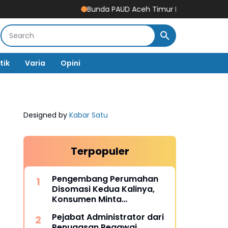
Bunda PAUD Aceh Timur Resmikan Gedung Revitalis
tik
Varia
Opini
Designed by
Kabar Satu
Terpopuler
Pengembang Perumahan
Disomasi Kedua Kalinya,
Konsumen Minta
Pengembalian Dana Rp186
Pejabat Administrator dari
Juta
Penugasan Pegawai