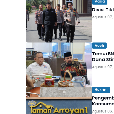
Varia
Divisi Ti
Agustus 07,
Aceh
Temui BN
Dana Sti
Agustus 07,
Hukrim
Pengemb
Konsumen
Agustus 06,