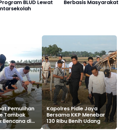
 Program BLUD Lewat
Berbasis Masyarakat
Antarsekolah
pat Pemulihan
Kapolres Pidie Jaya
re Tambak
Bersama KKP Menebar
 Bencana di
130 Ribu Benih Udang