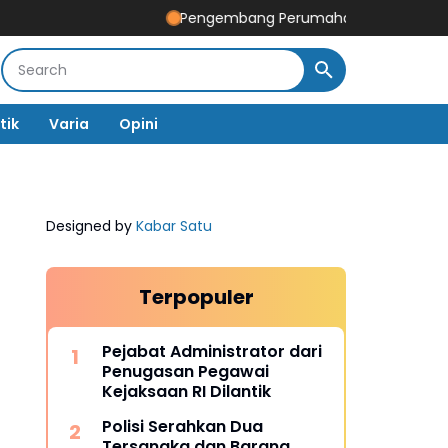
Pengembang Perumahan Disomasi Kedua Kaliny
tik
Varia
Opini
Designed by
Kabar Satu
Terpopuler
Pejabat Administrator dari
Penugasan Pegawai
Kejaksaan RI Dilantik
Polisi Serahkan Dua
Tersangka dan Barang