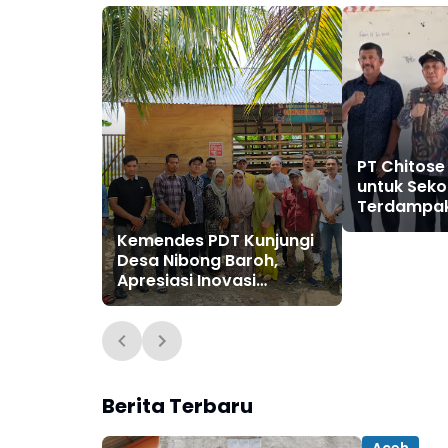
PT Chitose
untuk Seko
Terdampak
Pidie Jaya
Kemendes PDT Kunjungi
Desa Nibong Baroh,
Apresiasi Inovasi
Ketahanan Pangan dan
Pengelolaan Lingkungan
Berita Terbaru
Aceh