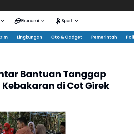
Ekonomi
Sport
krim
Lingkungan
Oto & Gadget
Pemerintah
Poli
Antar Bantuan Tanggap
 Kebakaran di Cot Girek