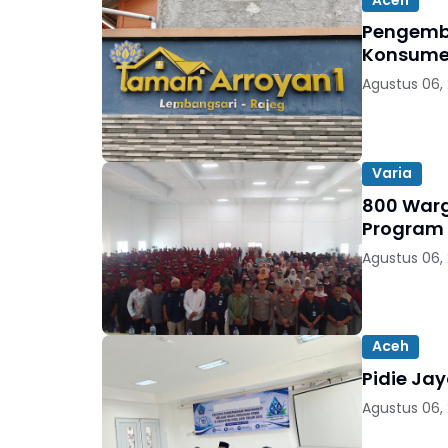
Pengemb
Konsumen
Agustus 06,
Varia
800 Warga
Program
Agustus 06,
Aceh
Pidie Ja
Agustus 06,