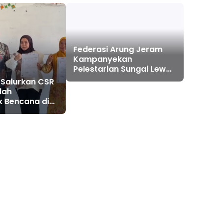
Federasi Arung Jeram
Kampanyekan
Pelestarian Sungai Lewat
Fun Rafting
 Salurkan CSR
lah
 Bencana di