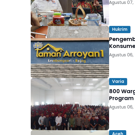
Agustus 07,
Hukrim
Pengemb
Konsumen
Agustus 06,
Varia
800 Warga
Program
Agustus 06,
Aceh