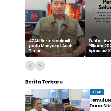
AZAN Berterimakasih
Tuntas Aw
pada Masyakat Aceh
Pilkada 20
Timur
Apresiasi
Pihak di A
Berita Terbaru
Aceh
Temui BN
Dana Sti