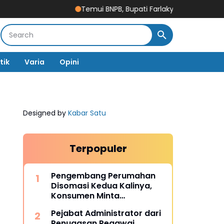
Temui BNPB, Bupati Farlaky Minta Percepatan Pencai
tik
Varia
Opini
Designed by
Kabar Satu
Terpopuler
Pengembang Perumahan
Disomasi Kedua Kalinya,
Konsumen Minta
Pengembalian Dana Rp186
Pejabat Administrator dari
Juta
Penugasan Pegawai