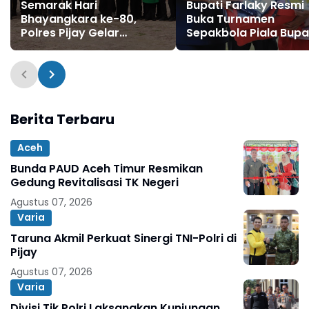
Semarak Hari
Bupati Farlaky Resmi
Bhayangkara ke-80,
Buka Turnamen
Polres Pijay Gelar
Sepakbola Piala Bupa
Olahraga Bersama
Aceh Timur Cup II 20
Perkuat Sinergitas
Berita Terbaru
Aceh
Bunda PAUD Aceh Timur Resmikan
Gedung Revitalisasi TK Negeri
Agustus 07, 2026
Varia
Taruna Akmil Perkuat Sinergi TNI-Polri di
Pijay
Agustus 07, 2026
Varia
Divisi Tik Polri Laksanakan Kunjungan