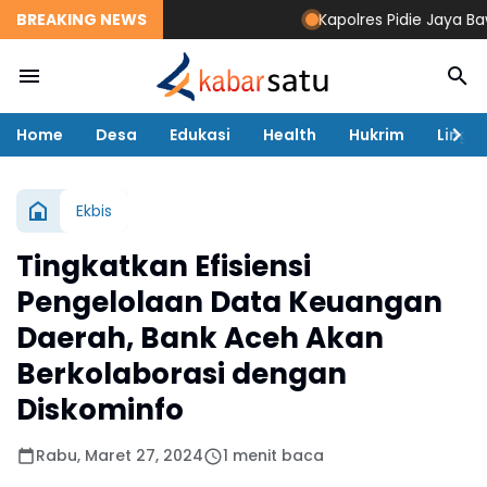
BREAKING NEWS
Kapolres Pidie Jaya Bawa 
Home
Desa
Edukasi
Health
Hukrim
Lingk
Ekbis
Tingkatkan Efisiensi
Pengelolaan Data Keuangan
Daerah, Bank Aceh Akan
Berkolaborasi dengan
Diskominfo
Rabu, Maret 27, 2024
1 menit baca