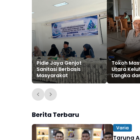
Pidie Jaya Genjot
Tokoh Mas
Sanitasi Berbasis
Utara Kel
Masyarakat
Langka da
Berita Terbaru
Varia
Taruna Ak