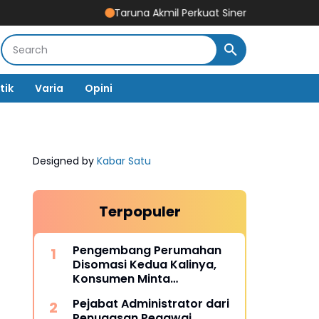
Taruna Akmil Perkuat Sinergi TNI-Polri di Pijay
Divis
tik
Varia
Opini
Designed by
Kabar Satu
Terpopuler
Pengembang Perumahan
Disomasi Kedua Kalinya,
Konsumen Minta
Pengembalian Dana Rp186
Pejabat Administrator dari
Juta
Penugasan Pegawai