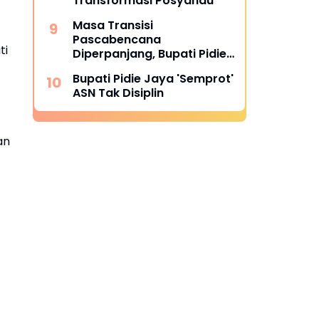
Transformasi Posyandu
Masa Transisi
Pascabencana
ti
Diperpanjang, Bupati Pidie
Jaya Pastikan Tak Ada
Bupati Pidie Jaya 'Semprot'
Korban Banjir yang
ASN Tak Disiplin
Ditinggalkan
an