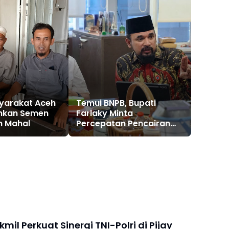
yarakat Aceh
Temui BNPB, Bupati
uhkan Semen
Farlaky Minta
n Mahal
Percepatan Pencairan
Dana Stimulan Tahap II
bagi Korban Banjir
mil Perkuat Sinergi TNI-Polri di Pijay