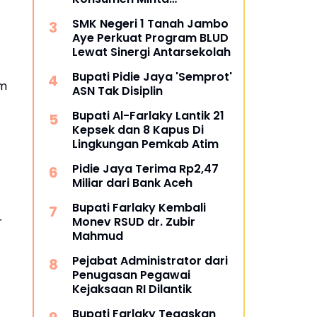
Pengembalian Dana Rp186
SMK Negeri 1 Tanah Jambo
Juta
Aye Perkuat Program BLUD
Lewat Sinergi Antarsekolah
Bupati Pidie Jaya 'Semprot'
am
ASN Tak Disiplin
Bupati Al-Farlaky Lantik 21
Kepsek dan 8 Kapus Di
Lingkungan Pemkab Atim
Pidie Jaya Terima Rp2,47
Miliar dari Bank Aceh
Bupati Farlaky Kembali
r
Monev RSUD dr. Zubir
Mahmud
Pejabat Administrator dari
Penugasan Pegawai
Kejaksaan RI Dilantik
Bupati Farlaky Tegaskan