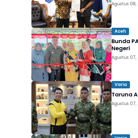
Agustus 08,
Aceh
Bunda PA
Negeri
Agustus 07,
Varia
Taruna Ak
Agustus 07,
Varia