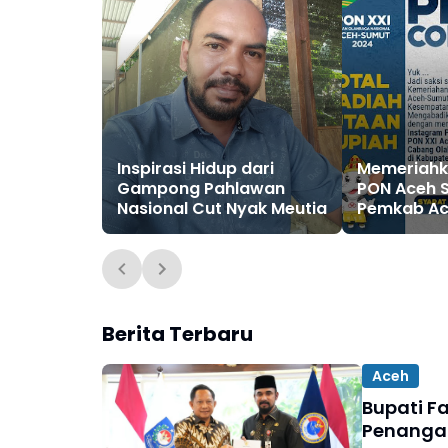
Inspirasi Hidup dari
Memeriahk
Gampong Pahlawan
PON Aceh S
Nasional Cut Nyak Meutia
Pemkab Ac
Gelar Kont
Instagram
Berita Terbaru
Aceh
Bupati F
Penanga