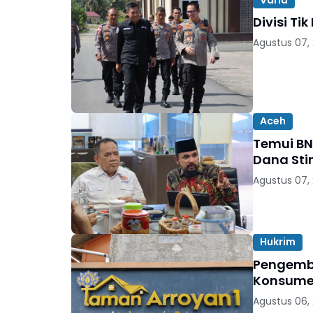
Divisi Ti
Agustus 07,
Aceh
Temui BN
Dana Sti
Agustus 07,
Hukrim
Pengemb
Konsumen
Agustus 06,