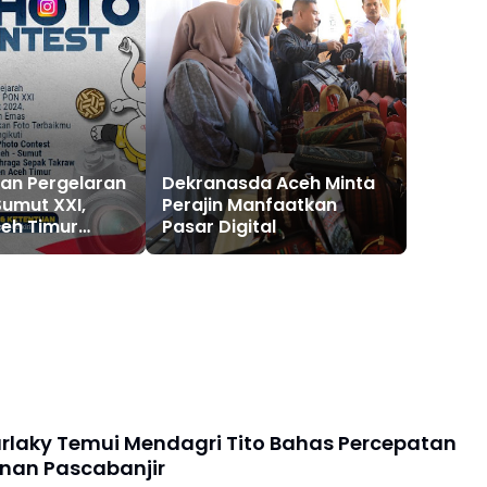
an Pergelaran
Dekranasda Aceh Minta
umut XXI,
Perajin Manfaatkan
eh Timur
Pasar Digital
es Foto
arlaky Temui Mendagri Tito Bahas Percepatan
nan Pascabanjir