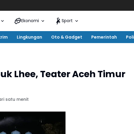
Ekonomi
Sport
krim
Lingkungan
Oto & Gadget
Pemerintah
Poli
uk Lhee, Teater Aceh Timur
ri satu menit