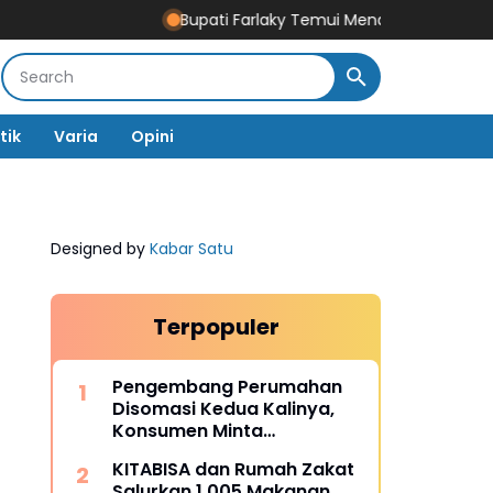
Bupati Farlaky Temui Mendagri Tito Bahas Percep
tik
Varia
Opini
Designed by
Kabar Satu
Terpopuler
Pengembang Perumahan
Disomasi Kedua Kalinya,
Konsumen Minta
Pengembalian Dana Rp186
KITABISA dan Rumah Zakat
Juta
Salurkan 1.005 Makanan