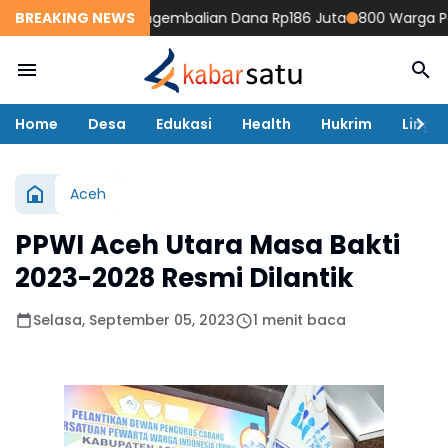
sumen Minta Pengembalian Dana Rp186 Juta
BREAKING NEWS
800 Warga Pesisi
Home
Desa
Edukasi
Health
Hukrim
Lingk
Aceh
PPWI Aceh Utara Masa Bakti
2023-2028 Resmi Dilantik
Selasa, September 05, 2023
1 menit baca