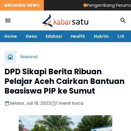
BREAKING NEWS
Pengembang Perumahan Di
Home
Desa
Edukasi
Health
Hukrim
Lingk
Nasional
DPD Sikapi Berita Ribuan
Pelajar Aceh Cairkan Bantuan
Beasiswa PIP ke Sumut
Selasa, Juli 18, 2023
1 menit baca