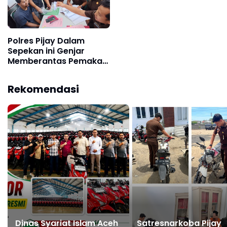
Polres Pijay Dalam
Sepekan ini Genjar
Memberantas Pemakai
Penyalahgunaan
Narkotika & Peredaran
Rekomendasi
Gelap Narkoba
Dinas Syariat Islam Aceh
Satresnarkoba Pijay