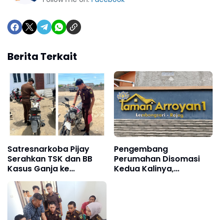
Berita Terkait
Satresnarkoba Pijay
Pengembang
Serahkan TSK dan BB
Perumahan Disomasi
Kasus Ganja ke
Kedua Kalinya,
Kejaksaan
Konsumen Minta
Pengembalian Dana
Rp186 Juta