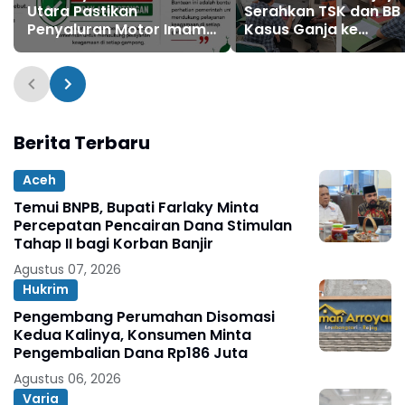
Utara Pastikan
Serahkan TSK dan BB
Penyaluran Motor Imam
Kasus Ganja ke
Gampong Bebas
Kejaksaan
Pungutan
Berita Terbaru
Aceh
Temui BNPB, Bupati Farlaky Minta
Percepatan Pencairan Dana Stimulan
Tahap II bagi Korban Banjir
Agustus 07, 2026
Hukrim
Pengembang Perumahan Disomasi
Kedua Kalinya, Konsumen Minta
Pengembalian Dana Rp186 Juta
Agustus 06, 2026
Varia