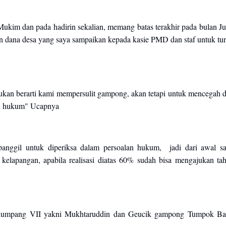
kim dan pada hadirin sekalian, memang batas terakhir pada bulan Ju
an dana desa yang saya sampaikan kepada kasie PMD dan staf untuk tu
bukan berarti kami mempersulit gampong, akan tetapi untuk mencegah 
lan hukum" Ucapnya
panggil untuk diperiksa dalam persoalan hukum, jadi dari awal s
kelapangan, apabila realisasi diatas 60% sudah bisa mengajukan ta
ulumpang VII yakni Mukhtaruddin dan Geucik gampong Tumpok Ba