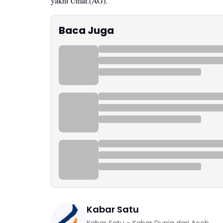
yakni Umar.(AG).
Baca Juga
Kabar Satu