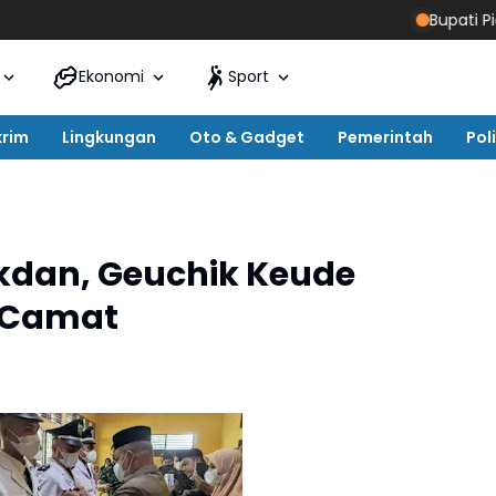
Bupati Pidie Jay
Ekonomi
Sport
krim
Lingkungan
Oto & Gadget
Pemerintah
Poli
kdan, Geuchik Keude
n Camat