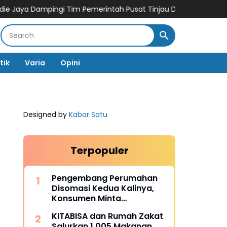
a Dampingi Tim Pemerintah Pusat Tinjau Dampak Banjir
259 Ha S
tik
Varia
Opini
Designed by
Kabar Satu
Terpopuler
Pengembang Perumahan
Disomasi Kedua Kalinya,
Konsumen Minta
Pengembalian Dana Rp186
KITABISA dan Rumah Zakat
Juta
Salurkan 1.005 Makanan