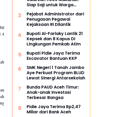
Siap Saji untuk Warga
Terdampak Banjir Pijay
Pejabat Administrator dari
Penugasan Pegawai
Kejaksaan RI Dilantik
bil
Bupati Al-Farlaky Lantik 21
l 4
Kepsek dan 8 Kapus Di
Lingkungan Pemkab Atim
Bupati Pidie Jaya Terima
Excavator Bantuan KKP
lah
SMK Negeri 1 Tanah Jambo
Aye Perkuat Program BLUD
Lewat Sinergi Antarsekolah
Bunda PAUD Aceh Timur:
tan
Anak-anak Investasi
dah
Terbesar Bangsa
ong
Pidie Jaya Terima Rp2,47
Miliar dari Bank Aceh