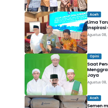
Aceh
Lima Taru
Inspiras
Agustus 08,
Opini
Saat Pen
Menggrat
Jaya
Agustus 08,
Aceh
Semen mu