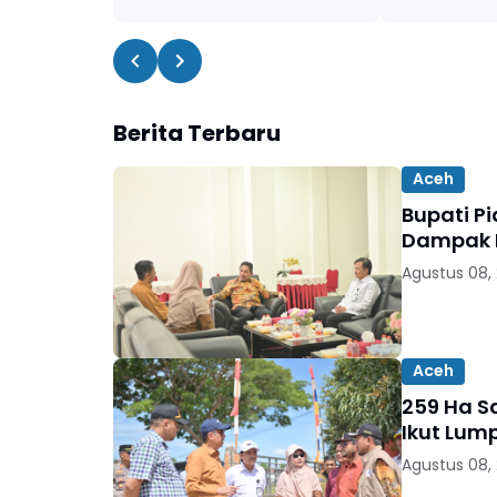
Berita Terbaru
Aceh
Bupati P
Dampak B
Agustus 08,
Aceh
259 Ha Sa
Ikut Lum
Agustus 08,