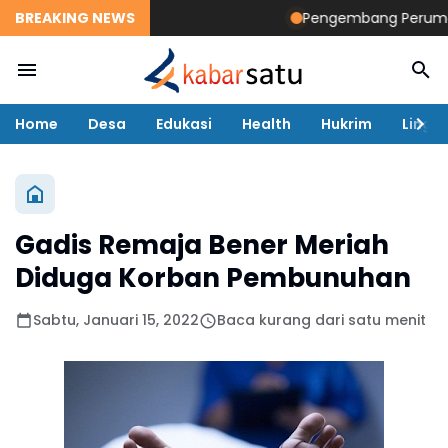
BREAKING NEWS
Pengembang Perumahan
Home
Desa
Edukasi
Health
Hukrim
Lingk
Gadis Remaja Bener Meriah
Diduga Korban Pembunuhan
Sabtu, Januari 15, 2022
Baca kurang dari satu menit